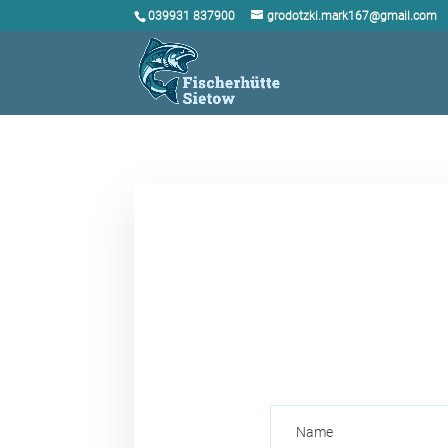
039931 837900
grodotzki.mark167@gmail.com